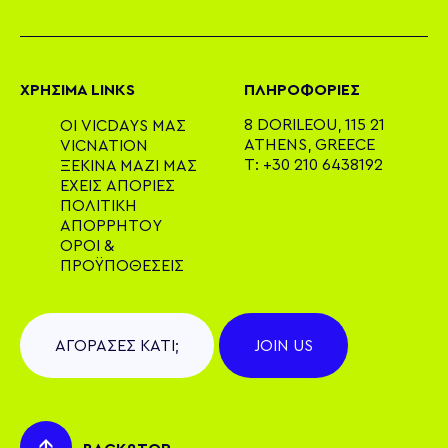
Vibe Check
ΧΡΉΣΙΜΑ LINKS
ΠΛΗΡΟΦΟΡΙΕΣ
*Είσαι πάνω από 18;
8 DORILEOU, 115 21
ΟΙ VICDAYS ΜΑΣ
ATHENS, GREECE
VICNATION
Ναι
Όχι
T:
+30 210 6438192
ΞΕΚΙΝΑ ΜΑΖΙ ΜΑΣ
ΕΧΕΙΣ ΑΠΟΡΙΕΣ
ΠΟΛΙΤΙΚΗ
ΑΠΟΡΡΗΤΟΥ
*Μπορείς να διαθέσεις 4 έως 8 ώρες κάποιες μέρες
ΟΡΟΙ &
την εβδομάδα?
ΠΡΟΫΠΟΘΕΣΕΙΣ
Ναι
Όχι
ΑΓΟΡΑΣΕΣ ΚΑΤΙ;
JOIN US
*Σου αρέσει να μιλάς με κόσμο;
Ναι
Όχι