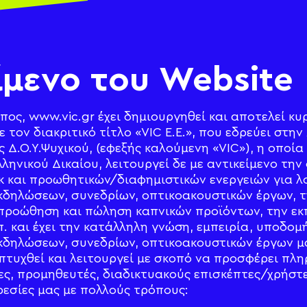
είμενο του Website
ος, www.vic.gr έχει δημιουργηθεί και αποτελεί κυ
ε τον διακριτικό τίτλο «VIC E.E.», που εδρεύει στ
ης Δ.Ο.Υ.Ψυχικού, (εφεξής καλούμενη «VIC»), η οποία
λληνικού Δικαίου, λειτουργεί δε με αντικείμενο τ
γκ και προωθητικών/διαφημιστικών ενεργειών για 
κδηλώσεων, συνεδρίων, οπτικοακουστικών έργων, 
 προώθηση και πώληση καπνικών προϊόντων, την εκ
π. και έχει την κατάλληλη γνώση, εμπειρία, υποδομ
κδηλώσεων, συνεδρίων, οπτικοακουστικών έργων μάρ
πτυχθεί και λειτουργεί με σκοπό να προσφέρει πλη
ες, προμηθευτές, διαδικτυακούς επισκέπτες/χρήστε
ρεσίες μας με πολλούς τρόπους: