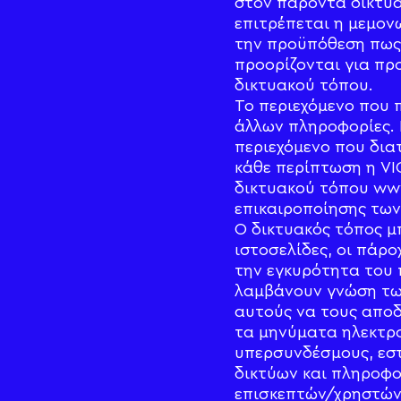
στον παρόντα δικτυα
επιτρέπεται η μεμον
την προϋπόθεση πως 
προορίζονται για πρ
δικτυακού τόπου.
Το περιεχόμενο που 
άλλων πληροφορίες. 
περιεχόμενο που διατ
κάθε περίπτωση η VI
δικτυακού τόπου www
επικαιροποίησης τω
Ο δικτυακός τόπος μ
ιστοσελίδες, οι πάρ
την εγκυρότητα του 
λαμβάνουν γνώση τω
αυτούς να τους αποδέ
τα μηνύματα ηλεκτρο
υπερσυνδέσμους, εστ
δικτύων και πληροφορ
επισκεπτών/χρηστών 