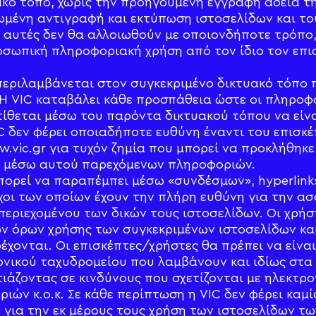
κό τόπο, χωρίς την προηγούμενη έγγραφη άδεια της
ωμένη αντιγραφή και εκτύπωση ιστοσελίδων και το
αυτές δεν θα αλλοιωθούν με οποιονδήποτε τρόπο,
οσωπική πληροφοριακή χρήση από τον ίδιο τον επ
περιλαμβάνεται στον συγκεκριμένο δικτυακό τόπο 
Η VIC καταβάλει κάθε προσπάθεια ώστε οι πληροφορ
ίθεται μέσω του παρόντα δικτυακού τόπου να είναι
C δεν φέρει οποιαδήποτε ευθύνη έναντι του επισκ
.vic.gr για τυχόν ζημία που μπορεί να προκλήθηκε
ν μέσω αυτού παρεχόμενων πληροφοριών.
πορεί να παραπέμπει μέσω «συνδέσμων», hyperlinks
οχοι των οποίων έχουν την πλήρη ευθύνη για την ασ
περιεχομένου των δικών τους ιστοσελίδων. Οι χρήσ
ν όρων χρήσης των συγκεκριμένων ιστοσελίδων κα
χονται. Οι επισκέπτες/χρήστες θα πρέπει να είναι
νικού ταχυδρομείου που λαμβάνουν και ιδίως στα
ιάζοντας σε κινδύνους που σχετίζονται με ηλεκτρο
ιών κ.ο.κ. Σε κάθε περίπτωση η VIC δεν φέρει καμ
για την εκ μέρους τους χρήση των ιστοσελίδων τω