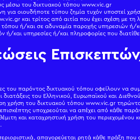
ς μέσω του δικτυακού τόπου www.vic.gr
ύνη για οιουδήποτε τύπου ζημία τυχόν υποστεί χρή
vic.gr και τρίτος από αιτία που έχει σχέση με τη 
ύ τόπου ή/και σε αδυναμία παροχής υπηρεσιών ή/
όν ή/και υπηρεσίες ή/και πληροφορίες που διατίθ
εώσεις Επισκεπτώ
ες του παρόντος δικτυακού τόπου οφείλουν να συ
ι διατάξεις του Ελληνικού, Ευρωπαϊκού και Διεθνού
ρη χρήση του δικτυακού τόπου www.vic.gr τηρώντ
επισκέπτης υποχρεούται να απέχει από κάθε παράν
θέμιτη και καταχρηστική χρήση του περιεχομένου 
.
 περιοριστικά, απαγορεύεται ρητά κάθε πράξη που α