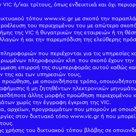
 VIC ή/και τρίτους, όπως ενδεικτικά και όχι περιο
δικτυακού τόπου www.vic.gr με σκοπό την παραπλ
προέλευση του περιεχομένου του με απώτερο σκοπό
φήμης της VIC ή θυγατρικών της εταιρειών ή τη θέσ
λαγών ή και την παρεμπόδιση της ελεύθερης πρό
πληροφοριών που περιέχονται για τις υπηρεσίες κ
ηριωμένων πληροφοριών κλπ. που σκοπό έχουν τη
 έμμεση επιρροή της συμπεριφοράς αυτού καθώς και
ν της και των υπηρεσιών τους,
 προώθηση, με οποιονδήποτε τρόπο, οποιουδήποτε
αφήμισης ή μη ζητηθέντων ηλεκτρονικών μηνυμάτ
οιασδήποτε άλλης μορφής προώθηση περιεχομένου 
άτων χωρίς την έγγραφη έγκριση της VIC.
κα, αρχείων, προγραμμάτων που μπορούν με οποιο
ργίες στον δικτυακό τόπο www.vic.gr ή που μπορε
τους.
ης χρήσης του δικτυακού τόπου βλάβης σε οποιονδ