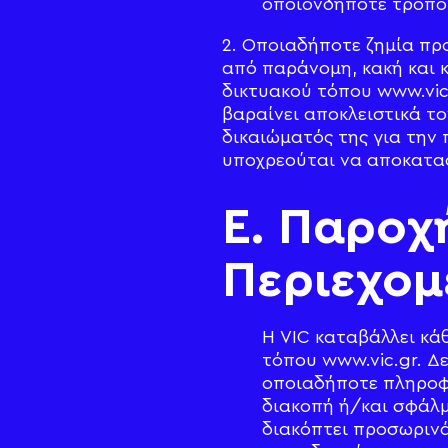
οποιονδήποτε τρόπο
2. Οποιαδήποτε ζημία προ
από παράνομη, κακή και
δικτυακού τόπου www.vic
βαραίνει αποκλειστικά το
δικαιώματός της για την
υποχρεούται να αποκατασ
Ε. Παροχ
Περιεχομ
Η VIC καταβάλλει κά
τόπου www.vic.gr. Δε
οποιαδήποτε πληροφο
διακοπή ή/και σφάλμ
διακόπτει προσωρινά