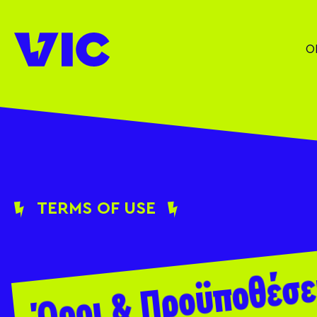
Skip
to
content
Ο
TERMS OF USE
Όροι & Προϋποθέσε